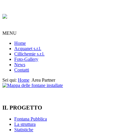
MENU
Home
Acquanet s.r.l.
Cillichemie s.r.l.
Foto-Gallery
News
Contatti
Sei qui:
Home
Area Partner
IL PROGETTO
Fontana Pubblica
La struttura
Statistiche